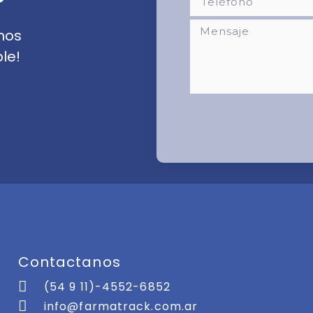
?
nos
le!
Contactanos
(54 9 11)-4552-6852
info@farmatrack.com.ar